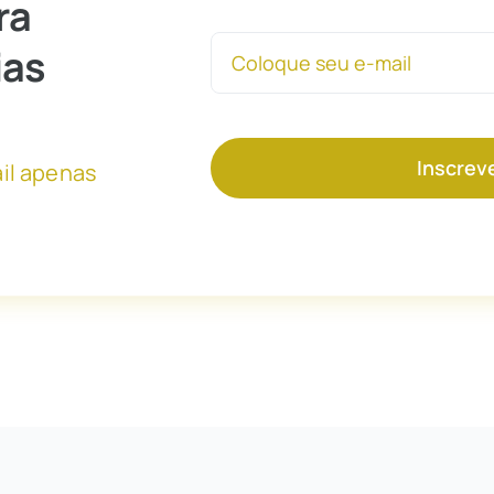
ra
ias
Inscrev
il apenas