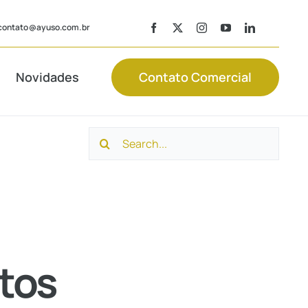
contato@ayuso.com.br
Novidades
Contato Comercial
Search
Consultoria
Laudos
Trabalhista
Contábeis
for:
Recuperação
Consultoria
de Tributos
Societária
tos