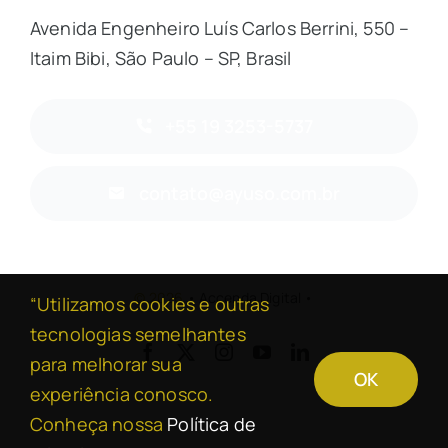
Avenida Engenheiro Luís Carlos Berrini, 550 –
Itaim Bibi, São Paulo – SP, Brasil
+55 19 3253-5737
contato@ayuso.com.br
© 2026
• Accenda Digital •
“Utilizamos cookies e outras
tecnologias semelhantes
para melhorar sua
OK
experiência conosco.
Back to top
Conheça nossa
Política de