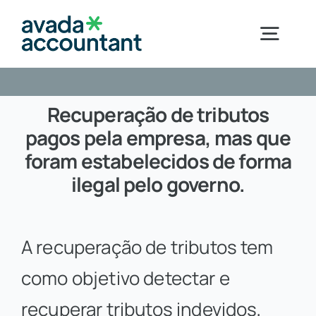
Skip
to
Togg
content
Navig
Home
Recuperação de tributos
pagos pela empresa, mas que
Sobre a Ayuso
foram estabelecidos de forma
ilegal pelo governo.
Segmentos
A recuperação de tributos tem
Serviços
como objetivo detectar e
Novidades
recuperar tributos indevidos,