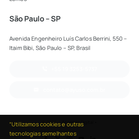
São Paulo – SP
Avenida Engenheiro Luís Carlos Berrini, 550 –
Itaim Bibi, São Paulo – SP, Brasil
+55 19 3253-5737
contato@ayuso.com.br
© 2026
• Accenda Digital •
“Utilizamos cookies e outras
tecnologias semelhantes