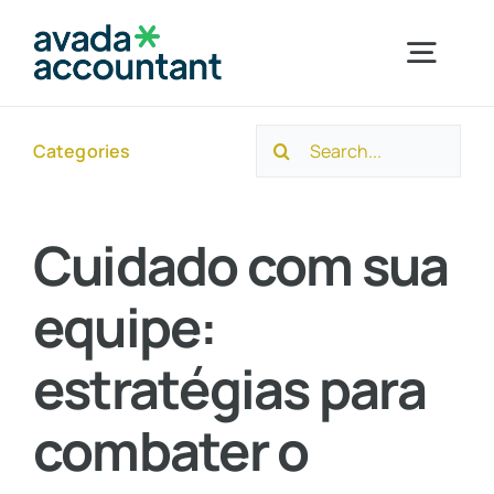
Skip
to
Togg
content
Navig
Search
Categories
Home
for:
Sobre a Ayuso
Cuidado com sua
equipe:
Segmentos
estratégias para
Serviços
combater o
Novidades