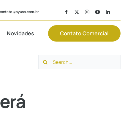
contato@ayuso.com.br
Novidades
Contato Comercial
Search
Consultoria
Laudos
Trabalhista
Contábeis
for:
derá
Recuperação
Consultoria
de Tributos
Societária