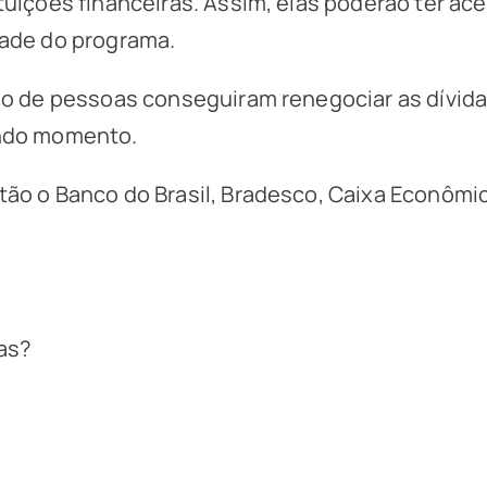
tuições financeiras. Assim, elas poderão ter ac
dade do programa.
hão de pessoas conseguiram renegociar as dívi
undo momento.
o o Banco do Brasil, Bradesco, Caixa Econômica F
as?