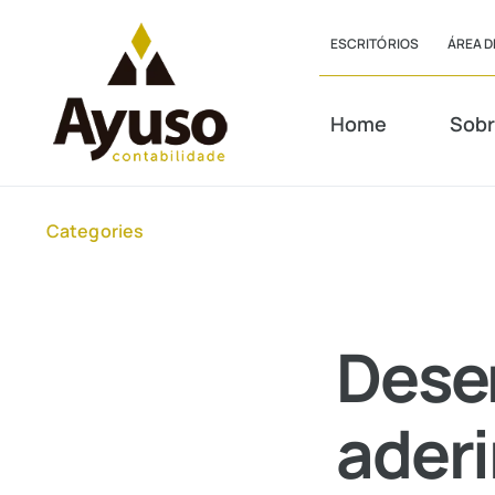
Skip
ESCRITÓRIOS
ÁREA D
to
content
Home
Sobr
Categories
Desen
aderi