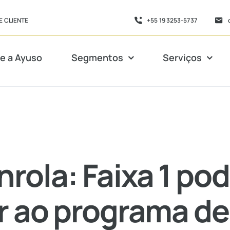
E CLIENTE
+55 19 3253-5737
e a Ayuso
Segmentos
Serviços
Consultoria
Serviços de
Contábil para
Auditoria
Empresas
rola: Faixa 1 po
Habilitação
Serviço de
para
Transfer Price
Importação
r ao programa de