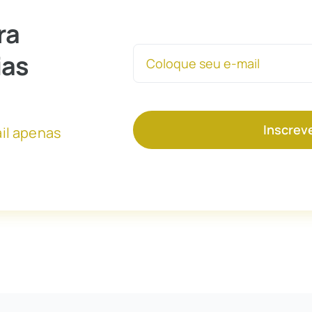
ra
ias
Inscrev
il apenas