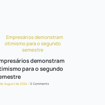
mpresários demonstram
timismo para o segundo
emestre
 de August de 2024
|
0 Comments