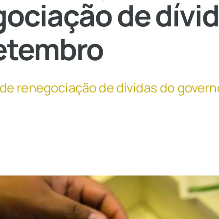
ociação de dívi
etembro
de renegociação de dívidas do governo