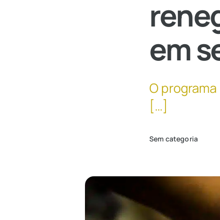
reneg
em s
O programa 
[…]
Sem categoria