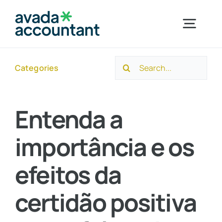
Skip
to
Togg
content
Navig
Search
Categories
Home
for:
Sobre a Ayuso
Entenda a
importância e os
Segmentos
efeitos da
Serviços
certidão positiva
Novidades