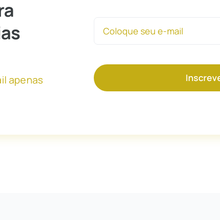
ra
ias
Inscrev
il apenas