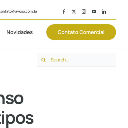
contato@ayuso.com.br
Novidades
Contato Comercial
Search
Consultoria
Laudos
Trabalhista
Contábeis
for:
nso
Recuperação
Consultoria
de Tributos
Societária
tipos