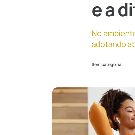
e a d
No ambiente
adotando a
Sem categoria