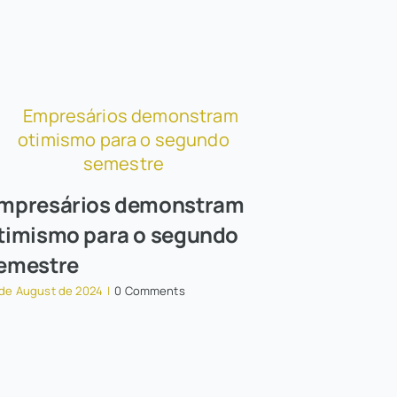
mpresários demonstram
timismo para o segundo
emestre
 de August de 2024
|
0 Comments