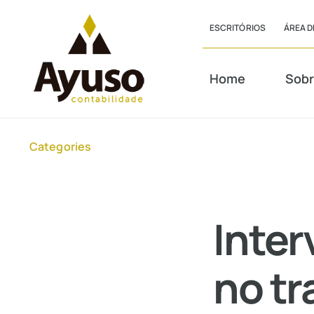
Skip
ESCRITÓRIOS
ÁREA D
to
content
Home
Sobr
Categories
Inter
no tr