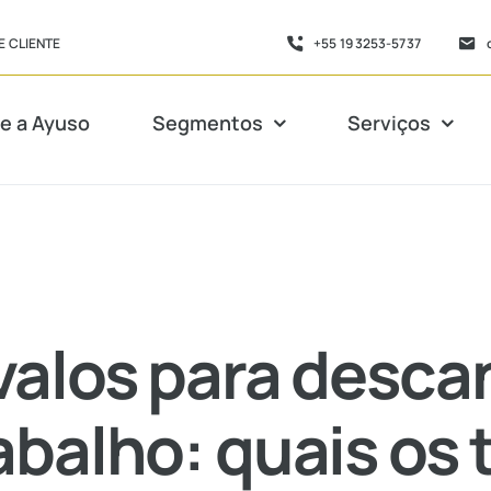
E CLIENTE
+55 19 3253-5737
e a Ayuso
Segmentos
Serviços
Consultoria
Serviços de
Contábil para
Auditoria
Empresas
valos para desca
Habilitação
Serviço de
para
Transfer Price
Importação
abalho: quais os 