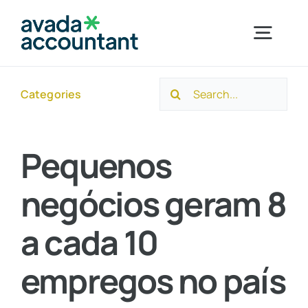
Skip
to
Togg
content
Navig
Search
Categories
Home
for:
Sobre a Ayuso
Pequenos
negócios geram 8
Segmentos
a cada 10
Serviços
empregos no país
Novidades