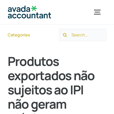
Skip
to
Togg
content
Navig
Search
Categories
Home
for:
Sobre a Ayuso
Produtos
exportados não
Segmentos
sujeitos ao IPI
Serviços
não geram
Novidades