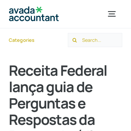
Skip
to
Togg
content
Navig
Search
Categories
Home
for:
Sobre a Ayuso
Receita Federal
lança guia de
Segmentos
Perguntas e
Serviços
Respostas da
Novidades