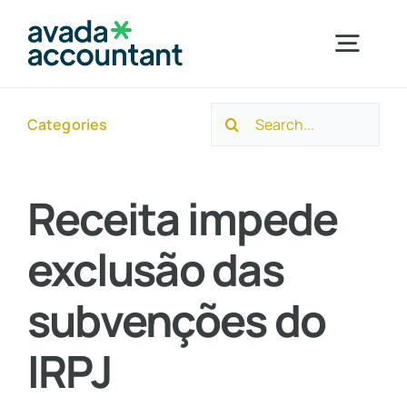
Skip
to
Togg
content
Navig
Search
Categories
Home
for:
Sobre a Ayuso
Receita impede
exclusão das
Segmentos
subvenções do
Serviços
IRPJ
Novidades