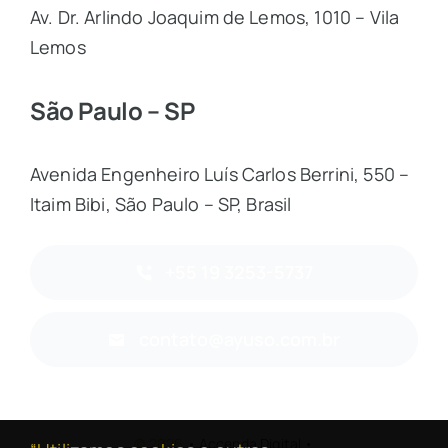
Av. Dr. Arlindo Joaquim de Lemos, 1010 – Vila
Lemos
São Paulo – SP
Avenida Engenheiro Luís Carlos Berrini, 550 –
Itaim Bibi, São Paulo – SP, Brasil
+55 19 3253-5737
contato@ayuso.com.br
© 2026
• Accenda Digital •