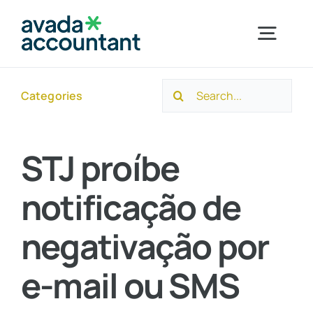
Skip
to
Togg
content
Navig
Search
Categories
Home
for:
Sobre a Ayuso
STJ proíbe
notificação de
Segmentos
negativação por
Serviços
e-mail ou SMS
Novidades