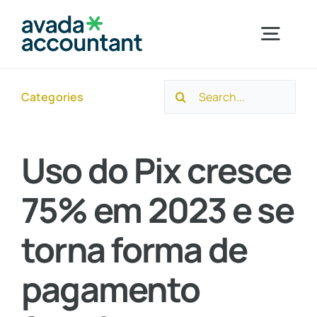
Skip
to
Togg
content
Navig
Search
Categories
Home
for:
Sobre a Ayuso
Uso do Pix cresce
75% em 2023 e se
Segmentos
torna forma de
Serviços
pagamento
Novidades